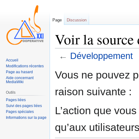
Page
Discussion
Voir la sourc
←
Développement
Accueil
Modifications récentes
Sauter
Sauter
Vous ne pouvez pa
Page au hasard
à
à
Aide concernant
MediaWiki
la
la
raison suivante :
navigation
recherche
Outils
Pages liées
Suivi des pages liées
L’action que vous
Pages spéciales
Informations sur la page
qu’aux utilisateur