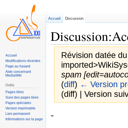
Accueil
Discussion
Discussion:Ac
Révision datée d
Accueil
Modifications récentes
imported>WikiSy
Page au hasard
Aide concernant
spam [edit=autoc
MediaWiki
(
diff
)
← Version p
Outils
(diff) | Version sui
Pages liées
Suivi des pages liées
Pages spéciales
Version imprimable
Sauter
Sauter
-
Lien permanent
à
à
Informations sur la page
la
la