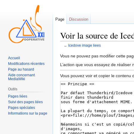
Page
Discussion
Voir la source de Ice
←
Icedove image liees
Sauter
Sauter
Vous ne pouvez pas modifier cette page
Accueil
à
à
Modifications récentes
L’action que vous essayez de réaliser n
la
la
Page au hasard
navigation
recherche
Aide concernant
Vous pouvez voir et copier le contenu 
MediaWiki
Outils
Pages liées
Suivi des pages liées
Pages spéciales
Informations sur la page