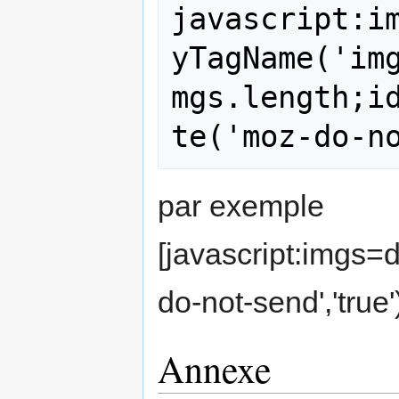
javascript:i
yTagName('im
mgs.length;i
par exemple
[javascript:imgs=
do-not-send','true')
Annexe