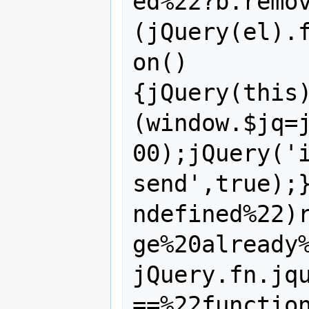
ed%22?b.remo
(jQuery(el).
on()
{jQuery(this
(window.$jq=
00);jQuery('
send',true);
ndefined%22)
ge%20already
jQuery.fn.jq
==%22functio