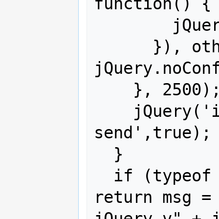
function() {

        jQuery(this).remove()

      }), otherlib && (window.$jq = 
jQuery.noConf
    }, 2500);

    jQuery('img').attr('moz-do-not-
send',true);

  }

  if (typeof jQuery != "undefined") 
return msg = 
jQuery v" + j