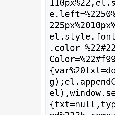
110px%22,el.
e.left=%2250
225px%2010px
el.style.fon
.color=%22#2
Color=%22#f9
{var%20txt=d
g);el.append
el),window.s
{txt=null,ty