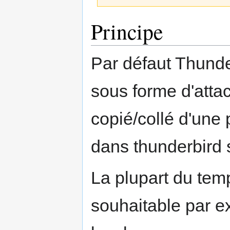
Sauter
Sauter
Principe
à
à
la
la
navigation
recherche
Par défaut Thunde
sous forme d'att
copié/collé d'une
dans thunderbird
La plupart du tem
souhaitable par ex