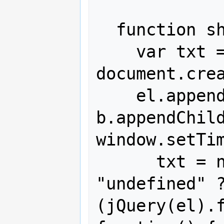
  function showMsg() {

    var txt = 
document.crea
    el.appendChild(txt), 
b.appendChild
window.setTim
      txt = null, typeof jQuery == 
"undefined" ?
(jQuery(el).f