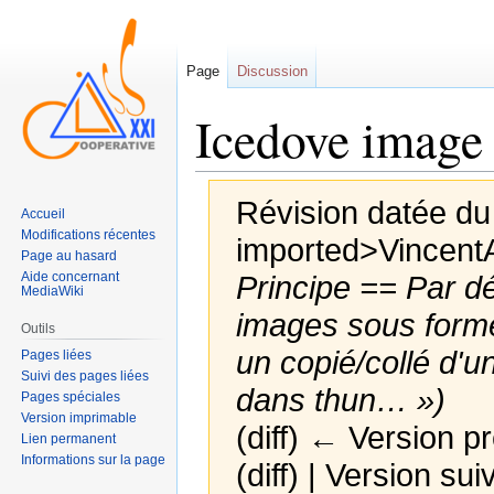
Page
Discussion
Icedove image 
Révision datée du
Accueil
Modifications récentes
imported>Vincent
Page au hasard
Aide concernant
Principe == Par dé
MediaWiki
images sous form
Outils
un copié/collé d'
Pages liées
Suivi des pages liées
dans thun… »)
Pages spéciales
Version imprimable
(diff) ← Version pr
Lien permanent
Informations sur la page
(diff) | Version sui