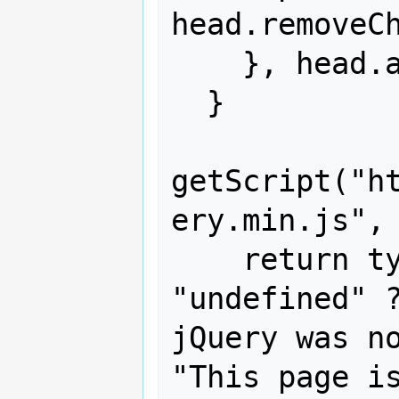
head.removeCh
    }, head.appendChild(script)

  }

getScript("h
ery.min.js", 
    return typeof jQuery == 
"undefined" ?
jQuery was no
"This page is