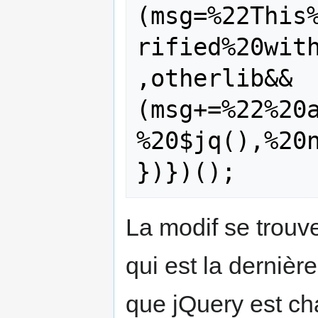
(msg=%22This
rified%20wit
,otherlib&&
(msg+=%22%20
%20$jq(),%20
La modif se trouve
qui est la dernièr
que jQuery est ch