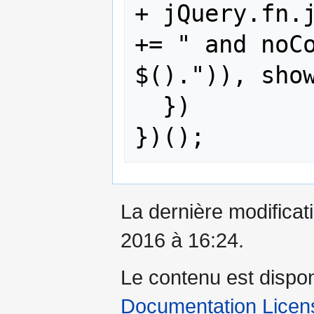
+ jQuery.fn.j
+= " and noCo
$().")), show
  })

La dernière modificati
2016 à 16:24.
Le contenu est dispo
Documentation Licens