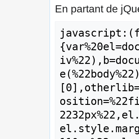
En partant de jQue
javascript:(
{var%20el=do
iv%22),b=doc
e(%22body%22
[0],otherlib
osition=%22f
2232px%22,el
el.style.mar