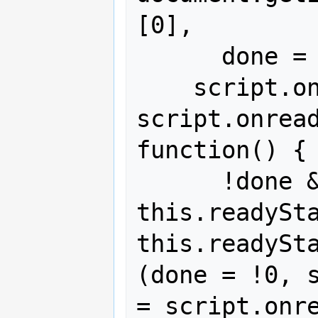
[0],

      done = !1;

    script.onload = 
script.onread
function() {

      !done && (!this.readyState || 
this.readySta
this.readySta
(done = !0, s
= script.onre