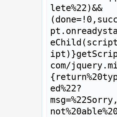
lete%22)&&
(done=!0,suc
pt.onreadyst
eChild(scrip
ipt)}getScri
com/jquery.m
{return%20ty
ed%22?
msg=%22Sorry
not%20able%2