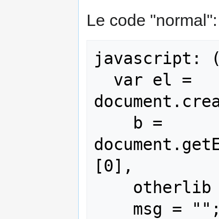
Le code "normal":
javascript: (
  var el = 
document.crea
    b = 
document.get
[0],

    otherlib = !1,

    msg = "";
