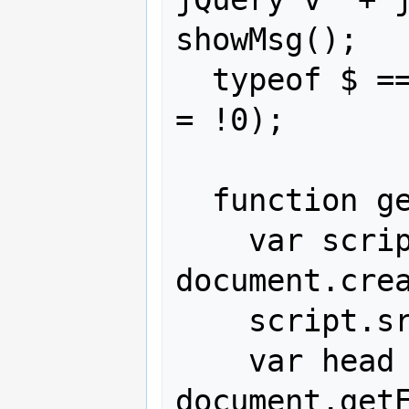
showMsg();

  typeof $ == "function" && (otherlib 
= !0);

  function getScript(url, success) {

    var script = 
document.crea
    script.src = url;

    var head = 
document.get