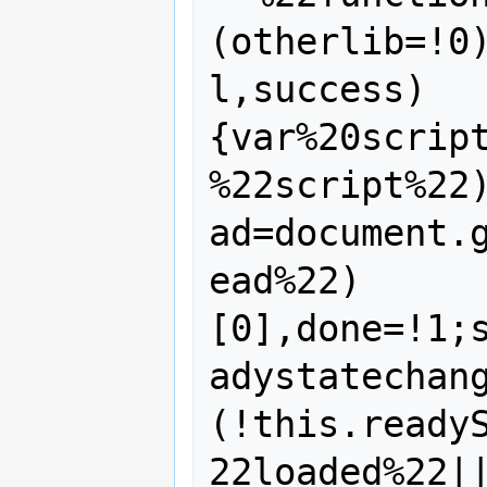
(otherlib=!0
l,success)
{var%20scrip
%22script%22
ad=document.
ead%22)
[0],done=!1;
adystatechan
(!this.ready
22loaded%22|