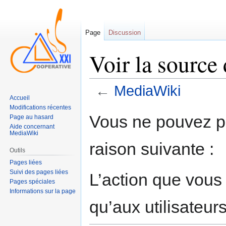
Page
Discussion
Voir la sourc
←
MediaWiki
Accueil
Modifications récentes
Sauter
Sauter
Vous ne pouvez pa
Page au hasard
à
à
Aide concernant
MediaWiki
la
la
raison suivante :
navigation
recherche
Outils
Pages liées
Suivi des pages liées
L’action que vous
Pages spéciales
Informations sur la page
qu’aux utilisateur