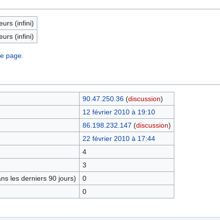
eurs (infini)
eurs (infini)
te page.
90.47.250.36
(
discussion
)
12 février 2010 à 19:10
86.198.232.147
(
discussion
)
22 février 2010 à 17:44
4
3
s les derniers 90 jours)
0
0