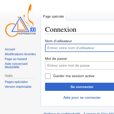
Page spéciale
Connexion
Sauter
Sauter
Nom d’utilisateur
à
à
Accueil
la
la
Modifications récentes
navigation
recherche
Mot de passe
Page au hasard
Aide concernant
MediaWiki
Garder ma session active
Outils
Pages spéciales
Se connecter
Version imprimable
Aide pour se connecter