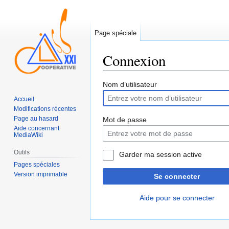
Page spéciale
Connexion
Sauter
Sauter
Nom d’utilisateur
à
à
Accueil
la
la
Modifications récentes
navigation
recherche
Page au hasard
Mot de passe
Aide concernant
MediaWiki
Outils
Garder ma session active
Pages spéciales
Version imprimable
Se connecter
Aide pour se connecter