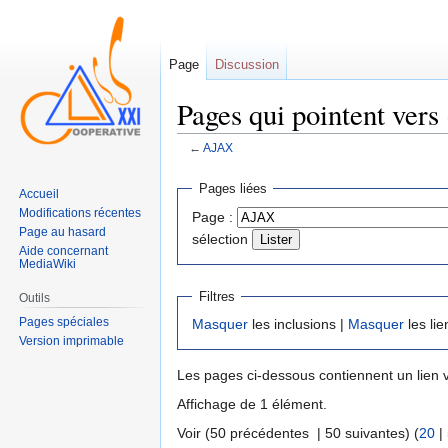
Page
Discussion
Pages qui pointent ver
←
AJAX
Sauter
Sauter
Pages liées
Accueil
à
à
Modifications récentes
Page :
la
la
Page au hasard
sélection
navigation
recherche
Aide concernant
MediaWiki
Filtres
Outils
Pages spéciales
Masquer
les inclusions |
Masquer
les lie
Version imprimable
Les pages ci-dessous contiennent un lien 
Affichage de 1 élément.
Voir (50 précédentes | 50 suivantes) (
20
|