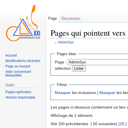
Page
Discussion
Pages qui pointent ver
←
AdminSys
Sauter
Sauter
Pages liées
Accueil
à
à
Modifications récentes
Page :
la
la
Page au hasard
sélection
navigation
recherche
Aide concernant
MediaWiki
Filtres
Outils
Pages spéciales
Masquer
les inclusions |
Masquer
les lie
Version imprimable
Les pages ci-dessous contiennent un lien 
Affichage de 1 élément.
Voir (50 précédentes | 50 suivantes) (
20
|