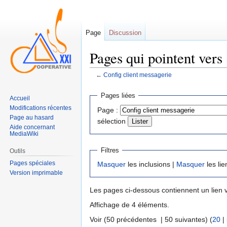
Page
Discussion
Pages qui pointent vers
←
Config client messagerie
Sauter
Sauter
Pages liées
Accueil
à
à
Modifications récentes
Page :
la
la
Page au hasard
sélection
navigation
recherche
Aide concernant
MediaWiki
Filtres
Outils
Pages spéciales
Masquer
les inclusions |
Masquer
les lie
Version imprimable
Les pages ci-dessous contiennent un lien 
Affichage de 4 éléments.
Voir (50 précédentes | 50 suivantes) (
20
|