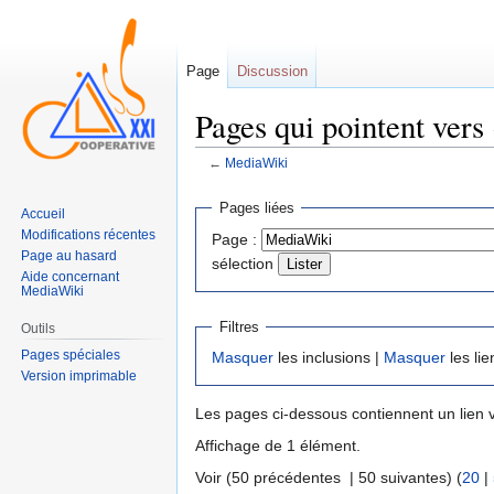
Page
Discussion
Pages qui pointent ver
←
MediaWiki
Sauter
Sauter
Pages liées
Accueil
à
à
Modifications récentes
Page :
la
la
Page au hasard
sélection
navigation
recherche
Aide concernant
MediaWiki
Filtres
Outils
Pages spéciales
Masquer
les inclusions |
Masquer
les lie
Version imprimable
Les pages ci-dessous contiennent un lien 
Affichage de 1 élément.
Voir (50 précédentes | 50 suivantes) (
20
|