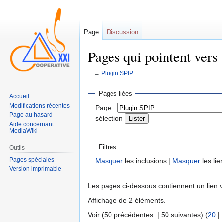
Page
Discussion
Pages qui pointent vers
←
Plugin SPIP
Sauter
Sauter
Pages liées
Accueil
à
à
Modifications récentes
Page :
la
la
Page au hasard
sélection
navigation
recherche
Aide concernant
MediaWiki
Filtres
Outils
Pages spéciales
Masquer
les inclusions |
Masquer
les lie
Version imprimable
Les pages ci-dessous contiennent un lien 
Affichage de 2 éléments.
Voir (50 précédentes | 50 suivantes) (
20
|