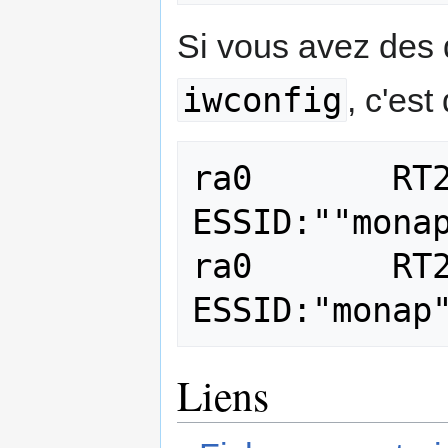
Si vous avez des 
iwconfig
, c'es
ra0       RT2
ESSID:""monap
ra0       RT2
Liens