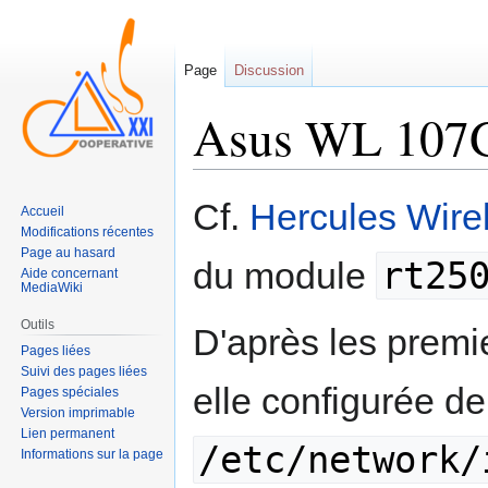
Page
Discussion
Asus WL 107
Sauter
Sauter
Cf.
Hercules Wir
Accueil
à
à
Modifications récentes
la
la
Page au hasard
rt25
du module
navigation
recherche
Aide concernant
MediaWiki
Outils
D'après les premie
Pages liées
Suivi des pages liées
elle configurée d
Pages spéciales
Version imprimable
Lien permanent
/etc/network/
Informations sur la page