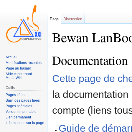
Page
Discussion
Bewan LanBoo
Documentation
Sauter
Sauter
Accueil
à
à
Modifications récentes
la
la
Page au hasard
Aide concernant
navigation
recherche
Cette page de c
MediaWiki
Outils
la documentation 
Pages liées
Suivi des pages liées
Pages spéciales
compte (liens tou
Version imprimable
Lien permanent
Informations sur la page
Guide de démar