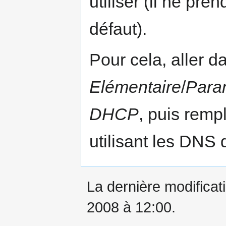
utiliser (il ne pr
défaut).
Pour cela, aller 
Elémentaire
/
Para
DHCP
, puis remp
utilisant les DNS 
La dernière modificati
2008 à 12:00.