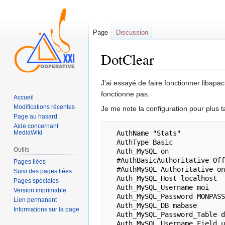
Page
Discussion
DotClear
Sauter
Sauter
J'ai essayé de faire fonctionner liba
à
à
fonctionne pas.
Accueil
la
la
Modifications récentes
Je me note la configuration pour plus t
navigation
recherche
Page au hasard
Aide concernant
MediaWiki
  AuthName "Stats"

  AuthType Basic

Outils
  Auth_MySQL on

  #AuthBasicAuthoritative Off

Pages liées
  #AuthMySQL_Authoritative on

Suivi des pages liées
  Auth_MySQL_Host localhost

Pages spéciales
  Auth_MySQL_Username moi

Version imprimable
  Auth_MySQL_Password MONPASS

Lien permanent
  Auth_MySQL_DB mabase

Informations sur la page
  Auth_MySQL_Password_Table dc_user

  Auth_MySQL_Username_Field user_id
