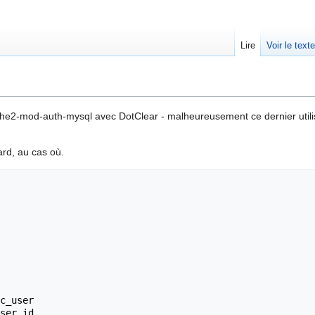
Lire
Voir le text
pache2-mod-auth-mysql avec DotClear - malheureusement ce dernier uti
ard, au cas où.