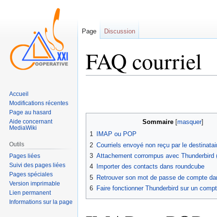
Page
Discussion
FAQ courriel
Sauter
Sauter
Accueil
à
à
Modifications récentes
la
la
Page au hasard
navigation
recherche
Aide concernant
Sommaire
MediaWiki
1
IMAP ou POP
Outils
2
Courriels envoyé non reçu par le destinatai
3
Attachement corrompus avec Thunderbird
Pages liées
Suivi des pages liées
4
Importer des contacts dans roundcube
Pages spéciales
5
Retrouver son mot de passe de compte dan
Version imprimable
6
Faire fonctionner Thunderbird sur un com
Lien permanent
Informations sur la page