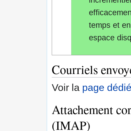
efficacemen
temps et en
espace dis
Courriels envoyé
Voir la
page dédi
Attachement co
(IMAP)