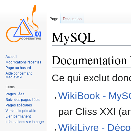
Page
Discussion
MySQL
Documentation 
Sauter
Sauter
Accueil
à
à
Modifications récentes
la
la
Page au hasard
Aide concernant
navigation
recherche
Ce qui exclut donc
MediaWiki
Outils
WikiBook - My
Pages liées
Suivi des pages liées
Pages spéciales
par Cliss XXI (a
Version imprimable
Lien permanent
Informations sur la page
WikiLivre - Déc