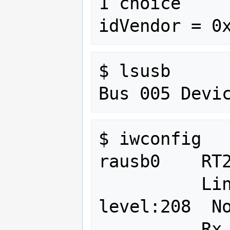
1 choice

$ lsusb

$ iwconfig

rausb0    RT2
          Link Quality:79  Signal 
level:208  No
          Rx invalid nwid:0  invalid 