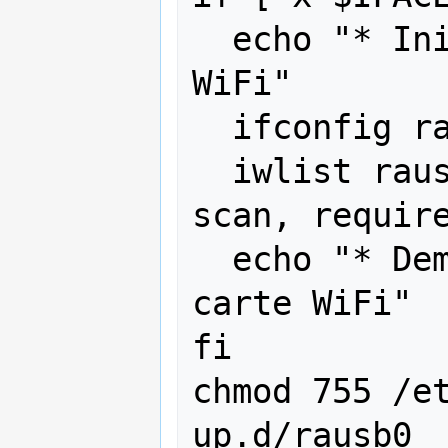
  echo "* Initialisation de la carte 
WiFi"

  ifconfig rausb0 up

  iwlist rausb0 scan  # force wifi 
scan, require
  echo "* Demande d'adresse pour la 
carte WiFi"

fi

chmod 755 /e