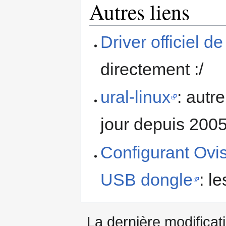
Autres liens
Driver officiel d
directement :/
ural-linux
: autr
jour depuis 2005
Configurant Ovi
USB dongle
: l
La dernière modificati