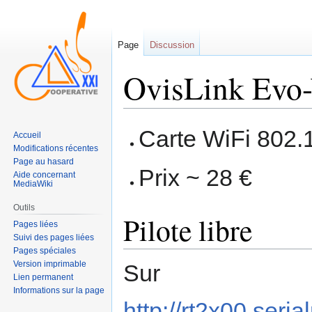
Page
Discussion
OvisLink Ev
Sauter
Sauter
Carte WiFi 802.
Accueil
à
à
Modifications récentes
la
la
Page au hasard
Prix ~ 28 €
navigation
recherche
Aide concernant
MediaWiki
Outils
Pilote libre
Pages liées
Suivi des pages liées
Pages spéciales
Version imprimable
Sur
Lien permanent
Informations sur la page
http://rt2x00.ser