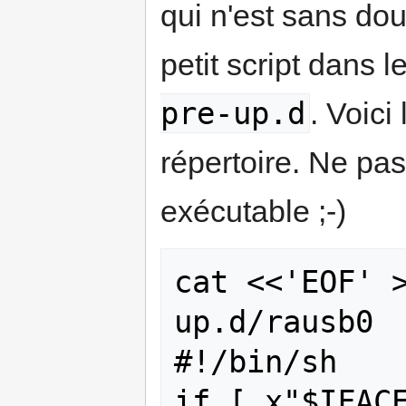
qui n'est sans dou
petit script dans l
pre-up.d
. Voici
répertoire. Ne pas
exécutable ;-)
cat <<'EOF' 
up.d/rausb0

#!/bin/sh

if [ x"$IFACE