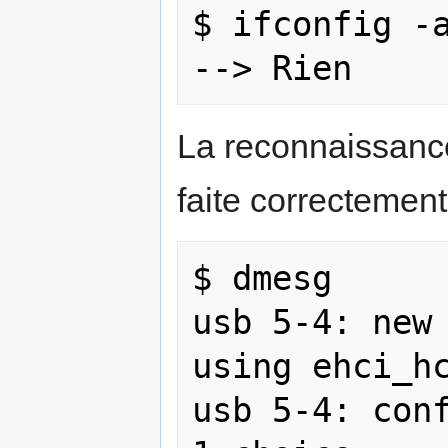
$ ifconfig -a
La reconnaissanc
faite correctement
$ dmesg

usb 5-4: new 
using ehci_hc
usb 5-4: conf