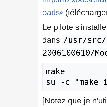
oads
(télécharge
Le pilote s'instal
/usr/src/
dans
2006100610/Mo
make

[Notez que je n'uti