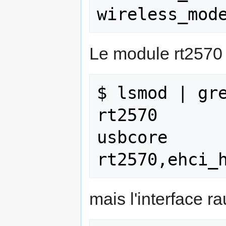
Le module rt2570
$ lsmod | gre
rt2570       
usbcore      
mais l'interface r