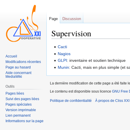
Page
Discussion
Supervision
Sauter
Sauter
Cacti
à
à
Nagios
Accueil
la
la
GLPI
: inventaire et soutien technique
Modifications récentes
navigation
recherche
Munin
: Cacti, mais en plus simple (et 
Page au hasard
Aide concernant
MediaWiki
La dernière modification de cette page a été faite
Outils
Le contenu est disponible sous licence
GNU Free D
Pages liées
Suivi des pages liées
Politique de confidentialité
À propos de Cliss XXI
Pages spéciales
Version imprimable
Lien permanent
Informations sur la page