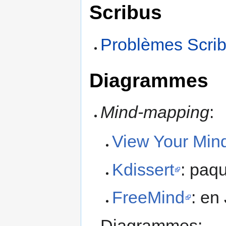
Scribus
Problèmes Scrib
Diagrammes
Mind-mapping
:
View Your Min
Kdissert
: paqu
FreeMind
: en
Diagrammes: