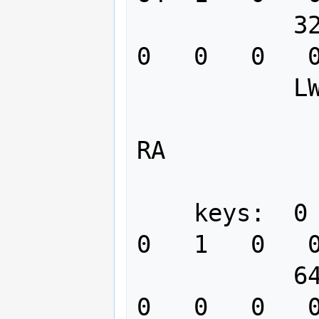
           32  0   0   0   0   0   0   
0   0   0   0
           LW

RA

    keys:  0   0   0   0   0   0   0   
0   1   0   0
           64  0   0   0   0   0   0   
0   0   0   0