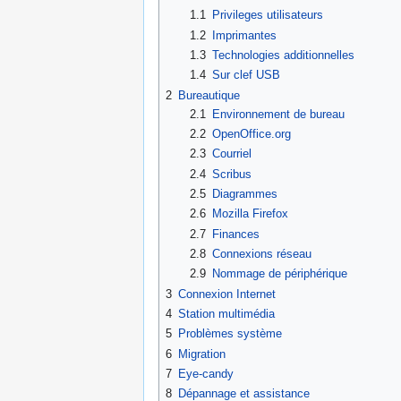
1.1
Privileges utilisateurs
1.2
Imprimantes
1.3
Technologies additionnelles
1.4
Sur clef USB
2
Bureautique
2.1
Environnement de bureau
2.2
OpenOffice.org
2.3
Courriel
2.4
Scribus
2.5
Diagrammes
2.6
Mozilla Firefox
2.7
Finances
2.8
Connexions réseau
2.9
Nommage de périphérique
3
Connexion Internet
4
Station multimédia
5
Problèmes système
6
Migration
7
Eye-candy
8
Dépannage et assistance