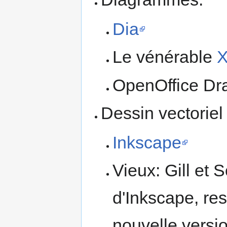
Dia
Le vénérable
X
OpenOffice Dr
Dessin vectoriel
Inkscape
Vieux: Gill et 
d'Inkscape, re
nouvelle versio