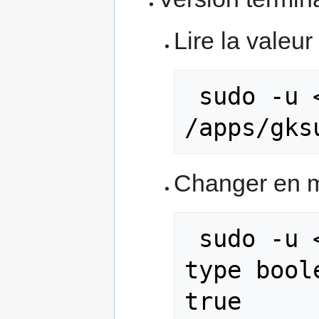
Lire la valeur
 sudo -u <USER> gconf-tool -a 
/apps/gks
Changer en m
 sudo -u <USER> gconf-tool -s --
type bool
true