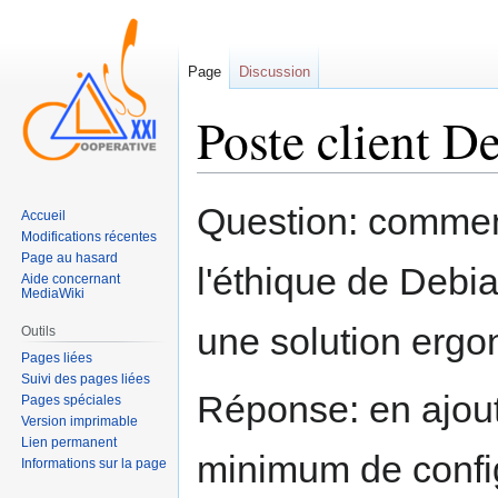
Page
Discussion
Poste client D
Sauter
Sauter
Question: comment 
Accueil
à
à
Modifications récentes
la
la
Page au hasard
l'éthique de Debi
navigation
recherche
Aide concernant
MediaWiki
une solution ergo
Outils
Pages liées
Suivi des pages liées
Réponse: en ajout
Pages spéciales
Version imprimable
Lien permanent
minimum de config
Informations sur la page