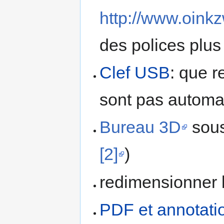
http://www.oink
des polices plus 
Clef USB
: que 
sont pas autom
Bureau 3D
sous
[2]
)
redimensionner 
PDF et annotati