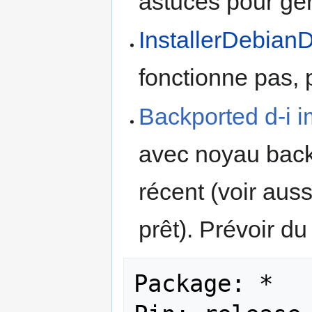
astuces pour gér
InstallerDebian
fonctionne pas, 
Backported d-i 
avec noyau back
récent (voir aus
prêt). Prévoir d
Package: *
