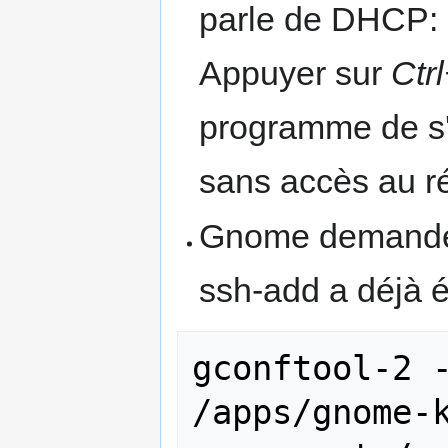
parle de DHCP: c
Appuyer sur
Ctr
programme de s'a
sans accès au r
Gnome demande 
ssh-add a déjà é
gconftool-2 -
/apps/gnome-