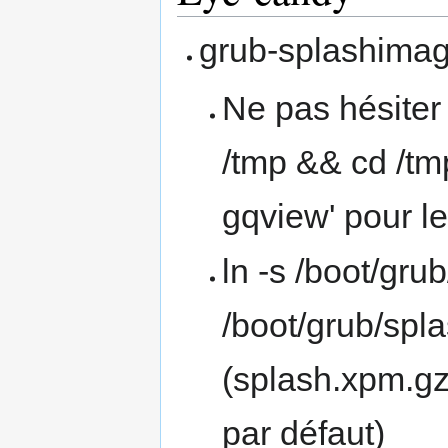
grub-splashimag
Ne pas hésiter 
/tmp && cd /t
gqview' pour l
ln -s /boot/gr
/boot/grub/spl
(splash.xpm.g
par défaut)