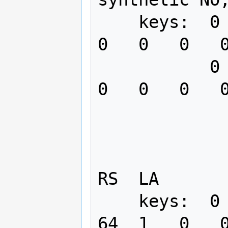
    keys:  0   0   0   0   0   0   0   
0   0   0   0
           0   0   0   0   0   0   0   
0   0   0   0
                  
RS  LA       
    keys:  0   0   0   0   32  0   4   
64  1   0   0